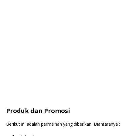
Produk dan Promosi
Berikut ini adalah permainan yang diberikan, Diantaranya :