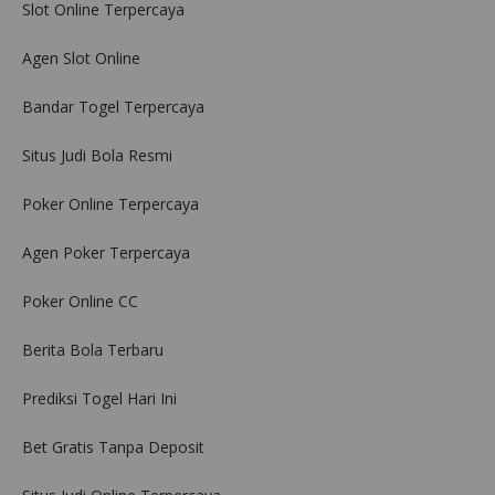
Slot Online Terpercaya
Agen Slot Online
Bandar Togel Terpercaya
Situs Judi Bola Resmi
Poker Online Terpercaya
Agen Poker Terpercaya
Poker Online CC
Berita Bola Terbaru
Prediksi Togel Hari Ini
Bet Gratis Tanpa Deposit