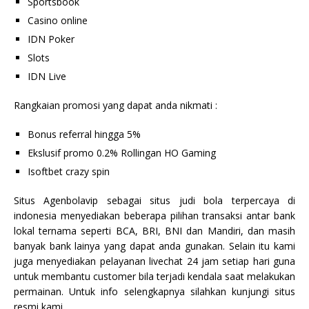
Sportsbook
Casino online
IDN Poker
Slots
IDN Live
Rangkaian promosi yang dapat anda nikmati :
Bonus referral hingga 5%
Ekslusif promo 0.2% Rollingan HO Gaming
Isoftbet crazy spin
Situs Agenbolavip sebagai situs judi bola terpercaya di
indonesia menyediakan beberapa pilihan transaksi antar bank
lokal ternama seperti BCA, BRI, BNI dan Mandiri, dan masih
banyak bank lainya yang dapat anda gunakan. Selain itu kami
juga menyediakan pelayanan livechat 24 jam setiap hari guna
untuk membantu customer bila terjadi kendala saat melakukan
permainan. Untuk info selengkapnya silahkan kunjungi situs
resmi kami.