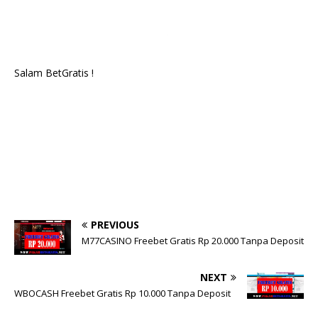
Salam BetGratis !
PREVIOUS
M77CASINO Freebet Gratis Rp 20.000 Tanpa Deposit
NEXT
WBOCASH Freebet Gratis Rp 10.000 Tanpa Deposit