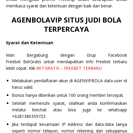
membaca syarat dan ketentuan dengan baik dan benar.
AGENBOLAVIP SITUS JUDI BOLA
TERPERCAYA
Syarat dan Ketentuan
Mari Bergabung dengan Grup Facebook
Freebet BetGratis untuk mendapatkan Info Freebet terbaru
lebih cepat. Klik
BETGRATIS – FREEBET TERBARU
Melakukan pendaftaran akun di AGENVIPBOLA data user id
harus valid.
Bonus hanya diberikan untuk 100 orang member tercepat.
Setelah memenuhi syarat, silahkan anda konfirmasikan
melalui livechat atau bisa juga ke whatsapp
+6281386359723
Jika terdapat kesamaan IP Address dan data-data lainya
seperti nomor telepon, nomor rekening dan sebagainya