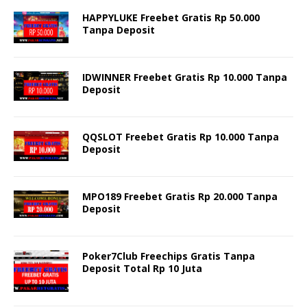
HAPPYLUKE Freebet Gratis Rp 50.000
Tanpa Deposit
IDWINNER Freebet Gratis Rp 10.000 Tanpa
Deposit
QQSLOT Freebet Gratis Rp 10.000 Tanpa
Deposit
MPO189 Freebet Gratis Rp 20.000 Tanpa
Deposit
Poker7Club Freechips Gratis Tanpa
Deposit Total Rp 10 Juta