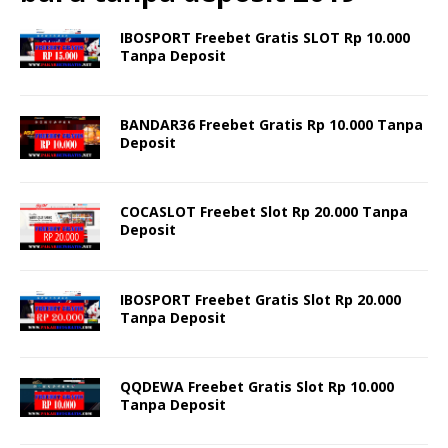
IBOSPORT Freebet Gratis SLOT Rp 10.000
Tanpa Deposit
BANDAR36 Freebet Gratis Rp 10.000 Tanpa
Deposit
COCASLOT Freebet Slot Rp 20.000 Tanpa
Deposit
IBOSPORT Freebet Gratis Slot Rp 20.000
Tanpa Deposit
QQDEWA Freebet Gratis Slot Rp 10.000
Tanpa Deposit