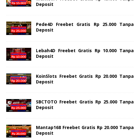
Deposit
Pede4D Freebet Gratis Rp 25.000 Tanpa
Deposit
Lebah4D Freebet Gratis Rp 10.000 Tanpa
Deposit
KoinSlots Freebet Gratis Rp 20.000 Tanpa
Deposit
SBCTOTO Freebet Gratis Rp 25.000 Tanpa
Deposit
Mantap168 Freebet Gratis Rp 20.000 Tanpa
Deposit