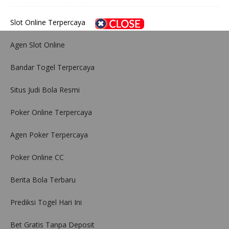
Slot Online Terpercaya
Agen Slot Online
Bandar Togel Terpercaya
Situs Judi Bola Resmi
Poker Online Terpercaya
Agen Poker Terpercaya
Poker Online CC
Berita Bola Terbaru
Prediksi Togel Hari Ini
Bet Gratis Tanpa Deposit