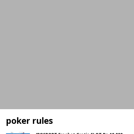
poker rules