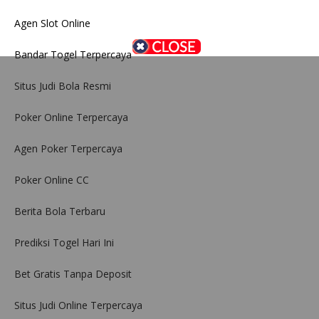
Agen Slot Online
Bandar Togel Terpercaya
Situs Judi Bola Resmi
Poker Online Terpercaya
Agen Poker Terpercaya
Poker Online CC
Berita Bola Terbaru
Prediksi Togel Hari Ini
Bet Gratis Tanpa Deposit
Situs Judi Online Terpercaya