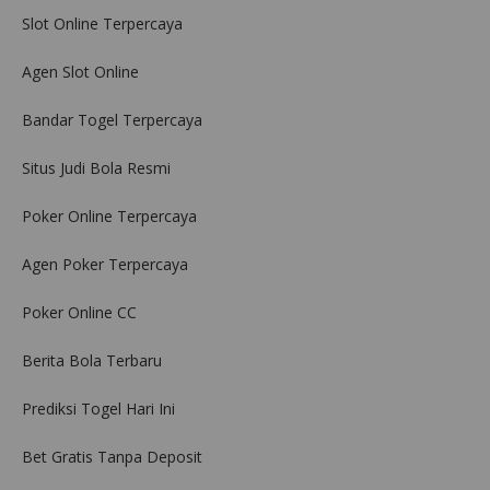
Slot Online Terpercaya
Agen Slot Online
Bandar Togel Terpercaya
Situs Judi Bola Resmi
Poker Online Terpercaya
Agen Poker Terpercaya
Poker Online CC
Berita Bola Terbaru
Prediksi Togel Hari Ini
Bet Gratis Tanpa Deposit