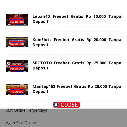
Lebah4D Freebet Gratis Rp 10.000 Tanpa
Deposit
KoinSlots Freebet Gratis Rp 20.000 Tanpa
Deposit
SBCTOTO Freebet Gratis Rp 25.000 Tanpa
Deposit
Mantap168 Freebet Gratis Rp 20.000 Tanpa
Deposit
Slot Online Terpercaya
Agen Slot Online
Bandar Togel Terpercaya