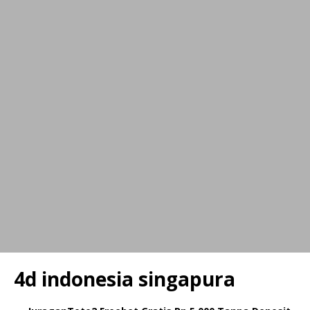
4d indonesia singapura