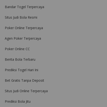
Situs Judi Bola Resmi
Poker Online Terpercaya
Agen Poker Terpercaya
Poker Online CC
Berita Bola Terbaru
Prediksi Togel Hari Ini
Bet Gratis Tanpa Deposit
Situs Judi Online Terpercaya
Prediksi Bola Jitu
Panduan Bermain Judi