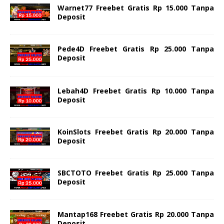
Warnet77 Freebet Gratis Rp 15.000 Tanpa
Deposit
Pede4D Freebet Gratis Rp 25.000 Tanpa
Deposit
Lebah4D Freebet Gratis Rp 10.000 Tanpa
Deposit
KoinSlots Freebet Gratis Rp 20.000 Tanpa
Deposit
SBCTOTO Freebet Gratis Rp 25.000 Tanpa
Deposit
Mantap168 Freebet Gratis Rp 20.000 Tanpa
Deposit