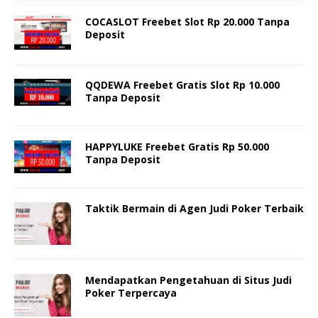
COCASLOT Freebet Slot Rp 20.000 Tanpa
Deposit
QQDEWA Freebet Gratis Slot Rp 10.000
Tanpa Deposit
HAPPYLUKE Freebet Gratis Rp 50.000
Tanpa Deposit
Taktik Bermain di Agen Judi Poker Terbaik
Mendapatkan Pengetahuan di Situs Judi
Poker Terpercaya