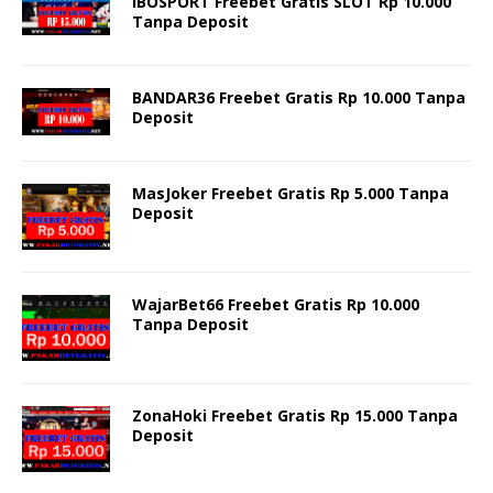
IBOSPORT Freebet Gratis SLOT Rp 10.000
Tanpa Deposit
BANDAR36 Freebet Gratis Rp 10.000 Tanpa
Deposit
MasJoker Freebet Gratis Rp 5.000 Tanpa
Deposit
WajarBet66 Freebet Gratis Rp 10.000
Tanpa Deposit
ZonaHoki Freebet Gratis Rp 15.000 Tanpa
Deposit