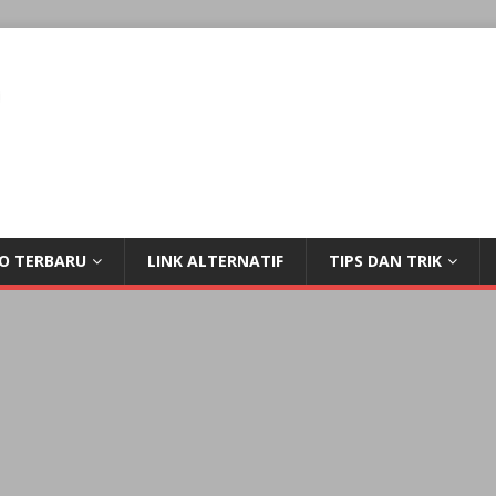
O TERBARU
LINK ALTERNATIF
TIPS DAN TRIK