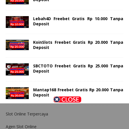
Lebah4D Freebet Gratis Rp 10.000 Tanpa
Deposit
KoinSlots Freebet Gratis Rp 20.000 Tanpa
Deposit
SBCTOTO Freebet Gratis Rp 25.000 Tanpa
Deposit
Mantap168 Freebet Gratis Rp 20.000 Tanpa
Deposit
Slot Online Terpercaya
Agen Slot Online