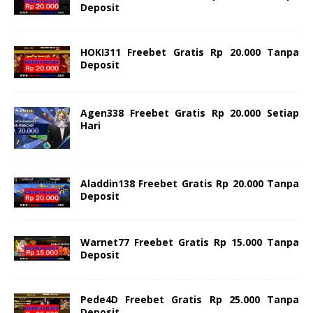
Deposit
HOKI311 Freebet Gratis Rp 20.000 Tanpa
Deposit
Agen338 Freebet Gratis Rp 20.000 Setiap
Hari
Aladdin138 Freebet Gratis Rp 20.000 Tanpa
Deposit
Warnet77 Freebet Gratis Rp 15.000 Tanpa
Deposit
Pede4D Freebet Gratis Rp 25.000 Tanpa
Deposit