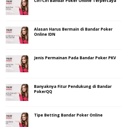
Ciri-Ciri Bandar Poker Online Terpercaya
Alasan Harus Bermain di Bandar Poker
Online IDN
Jenis Permainan Pada Bandar Poker PKV
Banyaknya Fitur Pendukung di Bandar
PokerQQ
Tipe Betting Bandar Poker Online