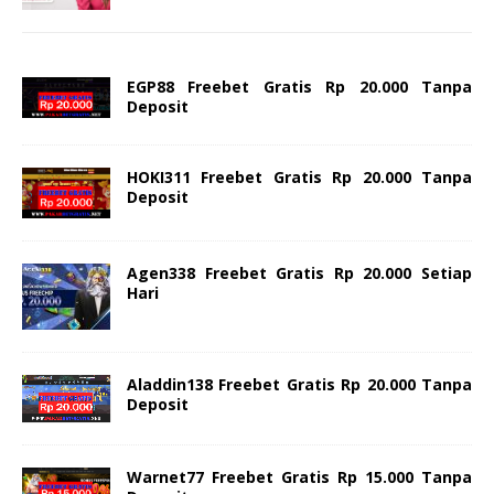
EGP88 Freebet Gratis Rp 20.000 Tanpa
Deposit
HOKI311 Freebet Gratis Rp 20.000 Tanpa
Deposit
Agen338 Freebet Gratis Rp 20.000 Setiap
Hari
Aladdin138 Freebet Gratis Rp 20.000 Tanpa
Deposit
Warnet77 Freebet Gratis Rp 15.000 Tanpa