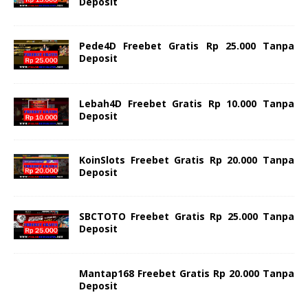
Deposit
Pede4D Freebet Gratis Rp 25.000 Tanpa
Deposit
Lebah4D Freebet Gratis Rp 10.000 Tanpa
Deposit
KoinSlots Freebet Gratis Rp 20.000 Tanpa
Deposit
SBCTOTO Freebet Gratis Rp 25.000 Tanpa
Deposit
Mantap168 Freebet Gratis Rp 20.000 Tanpa
Deposit