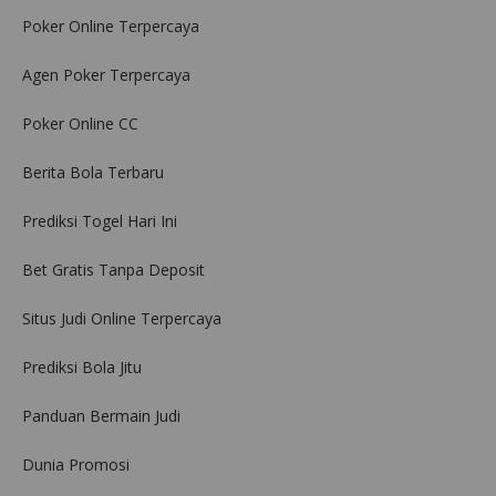
Poker Online Terpercaya
Agen Poker Terpercaya
Poker Online CC
Berita Bola Terbaru
Prediksi Togel Hari Ini
Bet Gratis Tanpa Deposit
Situs Judi Online Terpercaya
Prediksi Bola Jitu
Panduan Bermain Judi
Dunia Promosi