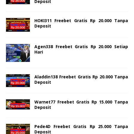
Deposit
HOKI311 Freebet Gratis Rp 20.000 Tanpa
Deposit
Agen338 Freebet Gratis Rp 20.000 Setiap
Hari
Aladdin138 Freebet Gratis Rp 20.000 Tanpa
Deposit
Warnet77 Freebet Gratis Rp 15.000 Tanpa
Deposit
Pede4D Freebet Gratis Rp 25.000 Tanpa
Deposit