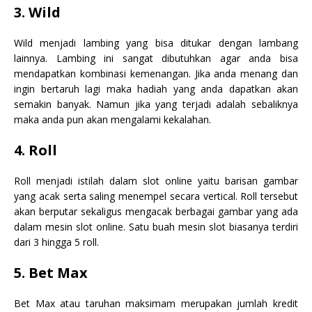
3. Wild
Wild menjadi lambing yang bisa ditukar dengan lambang
lainnya. Lambing ini sangat dibutuhkan agar anda bisa
mendapatkan kombinasi kemenangan. Jika anda menang dan
ingin bertaruh lagi maka hadiah yang anda dapatkan akan
semakin banyak. Namun jika yang terjadi adalah sebaliknya
maka anda pun akan mengalami kekalahan.
4. Roll
Roll menjadi istilah dalam slot online yaitu barisan gambar
yang acak serta saling menempel secara vertical. Roll tersebut
akan berputar sekaligus mengacak berbagai gambar yang ada
dalam mesin slot online. Satu buah mesin slot biasanya terdiri
dari 3 hingga 5 roll.
5. Bet Max
Bet Max atau taruhan maksimam merupakan jumlah kredit