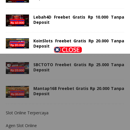
Lebah4D Freebet Gratis Rp 10.000 Tanpa
Deposit
KoinSlots Freebet Gratis Rp 20.000 Tanpa
Deposit
SBCTOTO Freebet Gratis Rp 25.000 Tanpa
Deposit
Mantap168 Freebet Gratis Rp 20.000 Tanpa
Deposit
Slot Online Terpercaya
Agen Slot Online