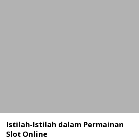
Istilah-Istilah dalam Permainan
Slot Online