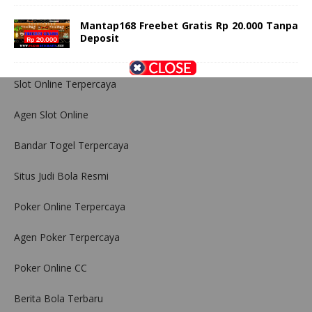
Mantap168 Freebet Gratis Rp 20.000 Tanpa
Deposit
Slot Online Terpercaya
Agen Slot Online
Bandar Togel Terpercaya
Situs Judi Bola Resmi
Poker Online Terpercaya
Agen Poker Terpercaya
Poker Online CC
Berita Bola Terbaru