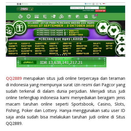
QQ2889
merupakan situs judi online terpercaya dan teraman
di indonesia yang mempunyai surat izin resmi dari Pagcor yang
sudah terkenal di dalam dunia perjudian. Menjadi situs judi
online terlengkap indonesia kami menyediakan beragam jenis
macam taruhan online seperti Sportsbook, Casino, Slots,
Fishing, Poker dan Lottery. Hanya menggunakan satu user ID
saja anda sudah bisa melakukan taruhan judi online di Situs
QQ2889.