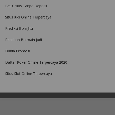
Bet Gratis Tanpa Deposit
Situs Judi Online Terpercaya
Prediksi Bola Jitu
Panduan Bermain Judi
Dunia Promosi
Daftar Poker Online Terpercaya 2020
Situs Slot Online Terpercaya