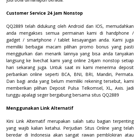
Customer Service 24 Jam Nonstop
QQ2889 telah didukung oleh Android dan IOS, memudahkan
anda mengakses semua permainan kami di handphone /
gadget / smartphone / tablet kesayangan anda. Kami juga
memiliki berbagai macam pilihan promo bonus yang pasti
menggiurkan dan menarik lainnya yang bisa anda tanyakan
langsung ke livechat kami yang online 24jam nonstop setiap
hari sekarang juga. Untuk saat ini kami menerima deposit
perbankan online seperti BCA, BNI, BRI, Mandiri, Permata.
Dan bagi anda yang belum memiliki rekening tersebut, kami
memberikan pilihan Deposit Pulsa Telkomsel, XL, Axis. Jadi
tunggu apalagi seger bergabung bersama situs QQ2889
Menggunakan Link Alternatif
Kini Link Alternatif merupakan salah satu bagian terpenting
yang wajib kalian ketahui. Perjudian Situs Online yang telah
beredar di Indonesia akan sangat rawan pemblokiran atau