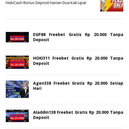
HokiCash Bonus Deposit Harian Dua Kali Lipat
EGP88 Freebet Gratis Rp 20.000 Tanpa
Deposit
HOKI311 Freebet Gratis Rp 20.000 Tanpa
Deposit
Agen338 Freebet Gratis Rp 20.000 Setiap
Hari
Aladdin138 Freebet Gratis Rp 20.000 Tanpa
Deposit