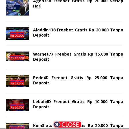
Agen338 Freebet Gratis Rp 20.000 Setiap
Hari
Aladdin138 Freebet Gratis Rp 20.000 Tanpa
Deposit
Warnet77 Freebet Gratis Rp 15.000 Tanpa
Deposit
Pede4D Freebet Gratis Rp 25.000 Tanpa
Deposit
Lebah4D Freebet Gratis Rp 10.000 Tanpa
Deposit
KoinSlots Freebet Gratis Rp 20.000 Tanpa