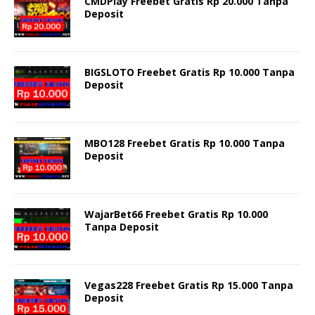
CMDPlay Freebet Gratis Rp 20.000 Tanpa
Deposit
BIGSLOTO Freebet Gratis Rp 10.000 Tanpa
Deposit
MBO128 Freebet Gratis Rp 10.000 Tanpa
Deposit
WajarBet66 Freebet Gratis Rp 10.000
Tanpa Deposit
Vegas228 Freebet Gratis Rp 15.000 Tanpa
Deposit