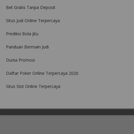
Bet Gratis Tanpa Deposit
Situs Judi Online Terpercaya
Prediksi Bola Jitu
Panduan Bermain Judi
Dunia Promosi
Daftar Poker Online Terpercaya 2020
Situs Slot Online Terpercaya