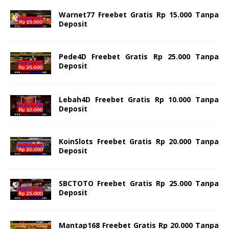
Warnet77 Freebet Gratis Rp 15.000 Tanpa
Deposit
Pede4D Freebet Gratis Rp 25.000 Tanpa
Deposit
Lebah4D Freebet Gratis Rp 10.000 Tanpa
Deposit
KoinSlots Freebet Gratis Rp 20.000 Tanpa
Deposit
SBCTOTO Freebet Gratis Rp 25.000 Tanpa
Deposit
Mantap168 Freebet Gratis Rp 20.000 Tanpa