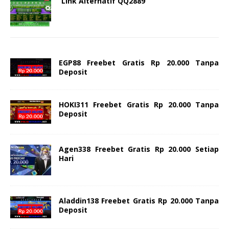
Link Alternatif QQ2889
EGP88 Freebet Gratis Rp 20.000 Tanpa
Deposit
HOKI311 Freebet Gratis Rp 20.000 Tanpa
Deposit
Agen338 Freebet Gratis Rp 20.000 Setiap
Hari
Aladdin138 Freebet Gratis Rp 20.000 Tanpa
Deposit