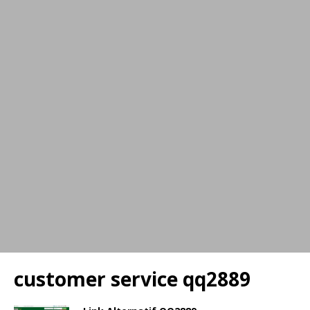
customer service qq2889