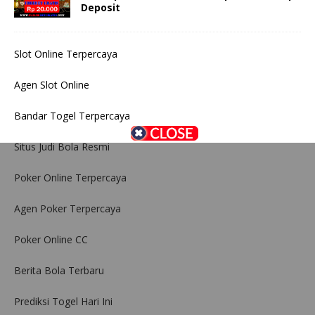
Deposit
Slot Online Terpercaya
Agen Slot Online
Bandar Togel Terpercaya
Situs Judi Bola Resmi
Poker Online Terpercaya
Agen Poker Terpercaya
Poker Online CC
Berita Bola Terbaru
Prediksi Togel Hari Ini