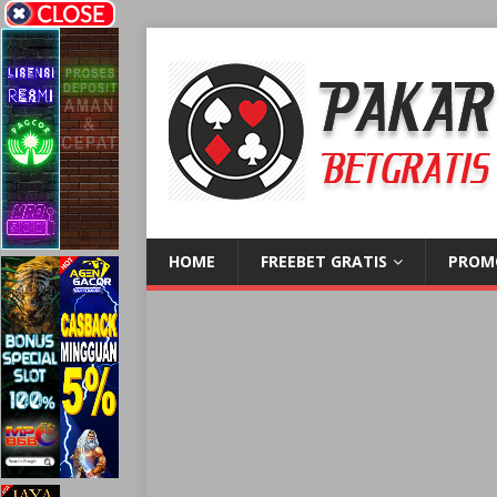
HOME
FREEBET GRATIS
PROM