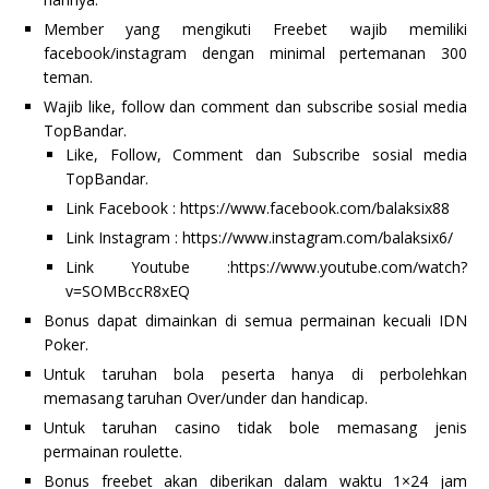
Member yang mengikuti Freebet wajib memiliki
facebook/instagram dengan minimal pertemanan 300
teman.
Wajib like, follow dan comment dan subscribe sosial media
TopBandar.
Like, Follow, Comment dan Subscribe sosial media
TopBandar.
Link Facebook : https://www.facebook.com/balaksix88
Link Instagram : https://www.instagram.com/balaksix6/
Link Youtube :https://www.youtube.com/watch?
v=SOMBccR8xEQ
Bonus dapat dimainkan di semua permainan kecuali IDN
Poker.
Untuk taruhan bola peserta hanya di perbolehkan
memasang taruhan Over/under dan handicap.
Untuk taruhan casino tidak bole memasang jenis
permainan roulette.
Bonus freebet akan diberikan dalam waktu 1×24 jam