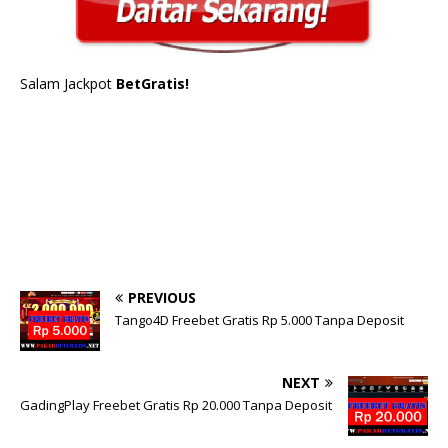
Salam Jackpot
BetGratis!
PREVIOUS
Tango4D Freebet Gratis Rp 5.000 Tanpa Deposit
NEXT
GadingPlay Freebet Gratis Rp 20.000 Tanpa Deposit