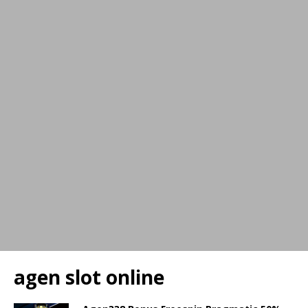
agen slot online