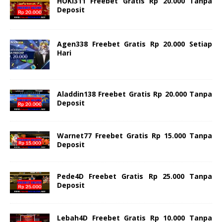
HOKI311 Freebet Gratis Rp 20.000 Tanpa
Deposit
Agen338 Freebet Gratis Rp 20.000 Setiap
Hari
Aladdin138 Freebet Gratis Rp 20.000 Tanpa
Deposit
Warnet77 Freebet Gratis Rp 15.000 Tanpa
Deposit
Pede4D Freebet Gratis Rp 25.000 Tanpa
Deposit
Lebah4D Freebet Gratis Rp 10.000 Tanpa