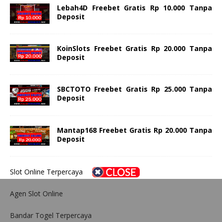
Lebah4D Freebet Gratis Rp 10.000 Tanpa
Deposit
KoinSlots Freebet Gratis Rp 20.000 Tanpa
Deposit
SBCTOTO Freebet Gratis Rp 25.000 Tanpa
Deposit
Mantap168 Freebet Gratis Rp 20.000 Tanpa
Deposit
Slot Online Terpercaya
Agen Slot Online
Bandar Togel Terpercaya