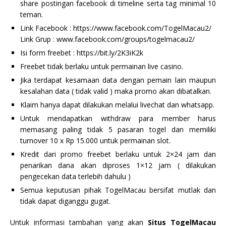
share postingan facebook di timeline serta tag minimal 10
teman.
Link Facebook : https://www.facebook.com/TogelMacau2/
Link Grup : www.facebook.com/groups/togelmacau2/
Isi form freebet : https://bit.ly/2K3iK2k
Freebet tidak berlaku untuk permainan live casino.
Jika terdapat kesamaan data dengan pemain lain maupun
kesalahan data ( tidak valid ) maka promo akan dibatalkan.
Klaim hanya dapat dilakukan melalui livechat dan whatsapp.
Untuk mendapatkan withdraw para member harus
memasang paling tidak 5 pasaran togel dan memiliki
turnover 10 x Rp 15.000 untuk permainan slot.
Kredit dari promo freebet berlaku untuk 2×24 jam dan
penarikan dana akan diproses 1×12 jam ( dilakukan
pengecekan data terlebih dahulu )
Semua keputusan pihak TogelMacau bersifat mutlak dan
tidak dapat diganggu gugat.
Untuk informasi tambahan yang akan
Situs TogelMacau