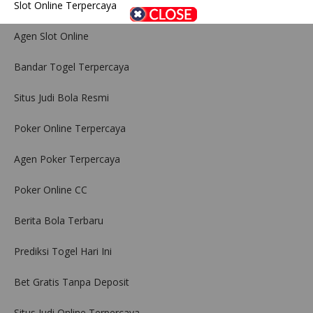
Slot Online Terpercaya
Agen Slot Online
Bandar Togel Terpercaya
Situs Judi Bola Resmi
Poker Online Terpercaya
Agen Poker Terpercaya
Poker Online CC
Berita Bola Terbaru
Prediksi Togel Hari Ini
Bet Gratis Tanpa Deposit
Situs Judi Online Terpercaya