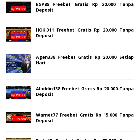
EGP88 Freebet Gratis Rp 20.000 Tanpa
Deposit
HOKI311 Freebet Gratis Rp 20.000 Tanpa
Deposit
Agen338 Freebet Gratis Rp 20.000 Setiap
Hari
Aladdin138 Freebet Gratis Rp 20.000 Tanpa
Deposit
Warnet77 Freebet Gratis Rp 15.000 Tanpa
Deposit