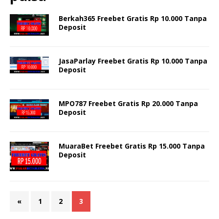
Berkah365 Freebet Gratis Rp 10.000 Tanpa
Deposit
JasaParlay Freebet Gratis Rp 10.000 Tanpa
Deposit
MPO787 Freebet Gratis Rp 20.000 Tanpa
Deposit
MuaraBet Freebet Gratis Rp 15.000 Tanpa
Deposit
«
1
2
3