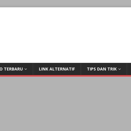
O TERBARU
LINK ALTERNATIF
TIPS DAN TRIK