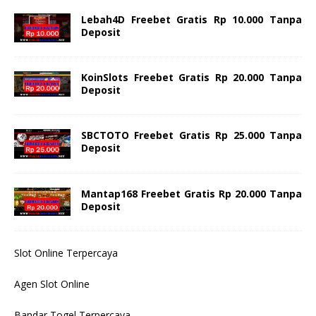
Lebah4D Freebet Gratis Rp 10.000 Tanpa
Deposit
KoinSlots Freebet Gratis Rp 20.000 Tanpa
Deposit
SBCTOTO Freebet Gratis Rp 25.000 Tanpa
Deposit
Mantap168 Freebet Gratis Rp 20.000 Tanpa
Deposit
Slot Online Terpercaya
Agen Slot Online
Bandar Togel Terpercaya