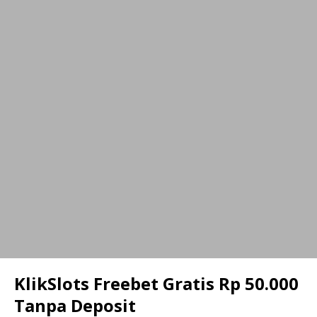
KlikSlots Freebet Gratis Rp 50.000
Tanpa Deposit