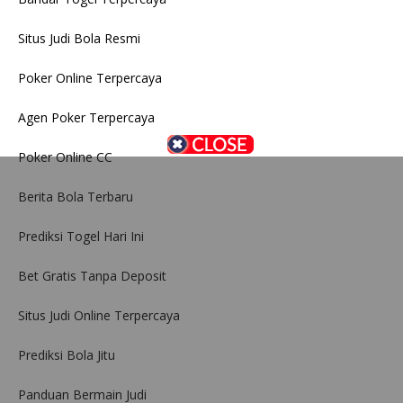
Situs Judi Bola Resmi
Poker Online Terpercaya
Agen Poker Terpercaya
Poker Online CC
Berita Bola Terbaru
Prediksi Togel Hari Ini
Bet Gratis Tanpa Deposit
Situs Judi Online Terpercaya
Prediksi Bola Jitu
Panduan Bermain Judi