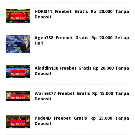
HOKI311 Freebet Gratis Rp 20.000 Tanpa
Deposit
Agen338 Freebet Gratis Rp 20.000 Setiap
Hari
Aladdin138 Freebet Gratis Rp 20.000 Tanpa
Deposit
Warnet77 Freebet Gratis Rp 15.000 Tanpa
Deposit
Pede4D Freebet Gratis Rp 25.000 Tanpa
Deposit