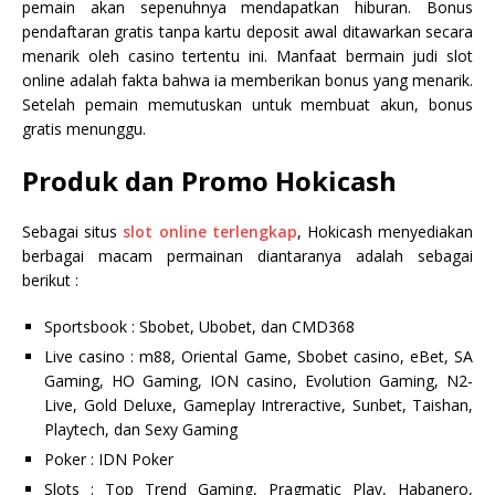
pemain akan sepenuhnya mendapatkan hiburan. Bonus
pendaftaran gratis tanpa kartu deposit awal ditawarkan secara
menarik oleh casino tertentu ini. Manfaat bermain judi slot
online adalah fakta bahwa ia memberikan bonus yang menarik.
Setelah pemain memutuskan untuk membuat akun, bonus
gratis menunggu.
Produk dan Promo Hokicash
Sebagai situs
slot online terlengkap
, Hokicash menyediakan
berbagai macam permainan diantaranya adalah sebagai
berikut :
Sportsbook : Sbobet, Ubobet, dan CMD368
Live casino : m88, Oriental Game, Sbobet casino, eBet, SA
Gaming, HO Gaming, ION casino, Evolution Gaming, N2-
Live, Gold Deluxe, Gameplay Intreractive, Sunbet, Taishan,
Playtech, dan Sexy Gaming
Poker : IDN Poker
Slots : Top Trend Gaming, Pragmatic Play, Habanero,