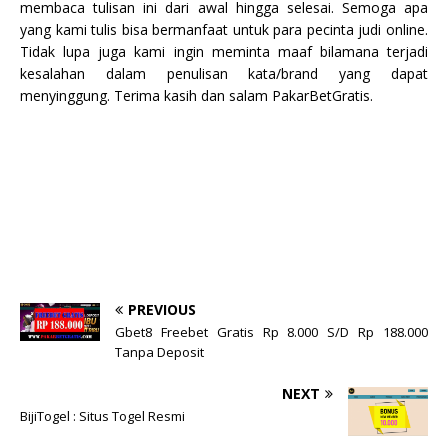
membaca tulisan ini dari awal hingga selesai. Semoga apa
yang kami tulis bisa bermanfaat untuk para pecinta judi online.
Tidak lupa juga kami ingin meminta maaf bilamana terjadi
kesalahan dalam penulisan kata/brand yang dapat
menyinggung. Terima kasih dan salam PakarBetGratis.
PREVIOUS
Gbet8 Freebet Gratis Rp 8.000 S/D Rp 188.000
Tanpa Deposit
NEXT
BijiTogel : Situs Togel Resmi