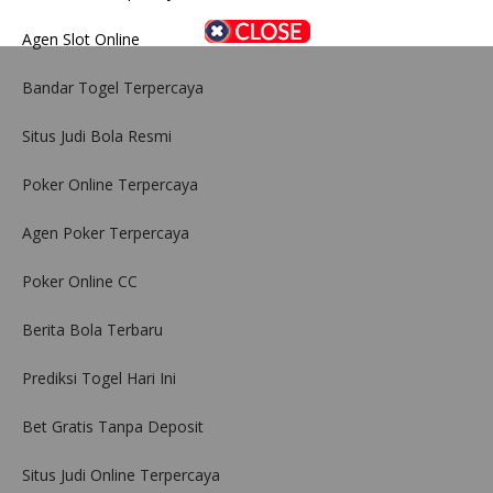
Agen Slot Online
Bandar Togel Terpercaya
Situs Judi Bola Resmi
Poker Online Terpercaya
Agen Poker Terpercaya
Poker Online CC
Berita Bola Terbaru
Prediksi Togel Hari Ini
Bet Gratis Tanpa Deposit
Situs Judi Online Terpercaya