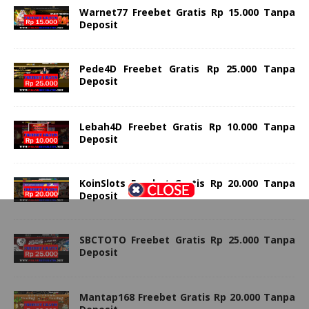
Warnet77 Freebet Gratis Rp 15.000 Tanpa
Deposit
Pede4D Freebet Gratis Rp 25.000 Tanpa
Deposit
Lebah4D Freebet Gratis Rp 10.000 Tanpa
Deposit
KoinSlots Freebet Gratis Rp 20.000 Tanpa
Deposit
SBCTOTO Freebet Gratis Rp 25.000 Tanpa
Deposit
Mantap168 Freebet Gratis Rp 20.000 Tanpa