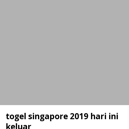
togel singapore 2019 hari ini
keluar