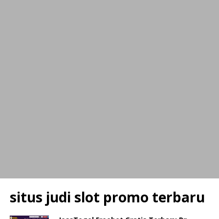
situs judi slot promo terbaru