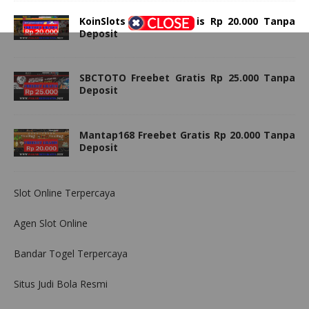
KoinSlots Freebet Gratis Rp 20.000 Tanpa
Deposit
SBCTOTO Freebet Gratis Rp 25.000 Tanpa
Deposit
Mantap168 Freebet Gratis Rp 20.000 Tanpa
Deposit
Slot Online Terpercaya
Agen Slot Online
Bandar Togel Terpercaya
Situs Judi Bola Resmi