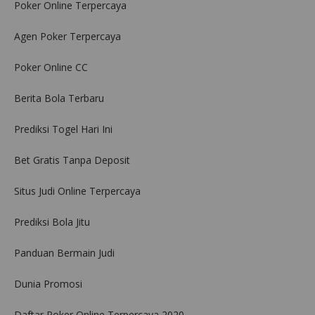
Poker Online Terpercaya
Agen Poker Terpercaya
Poker Online CC
Berita Bola Terbaru
Prediksi Togel Hari Ini
Bet Gratis Tanpa Deposit
Situs Judi Online Terpercaya
Prediksi Bola Jitu
Panduan Bermain Judi
Dunia Promosi
Daftar Poker Online Terpercaya 2020