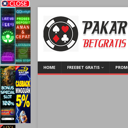
HOME
FREEBET GRATIS
PROM