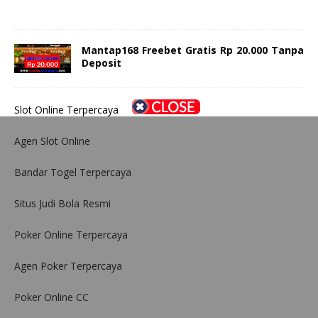
Mantap168 Freebet Gratis Rp 20.000 Tanpa
Deposit
Slot Online Terpercaya
Agen Slot Online
Bandar Togel Terpercaya
Situs Judi Bola Resmi
Poker Online Terpercaya
Agen Poker Terpercaya
Poker Online CC
Berita Bola Terbaru