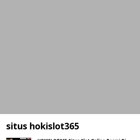
situs hokislot365