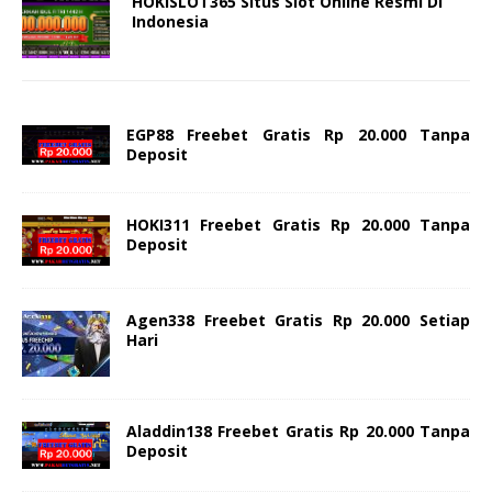
HOKISLOT365 Situs Slot Online Resmi Di
Indonesia
EGP88 Freebet Gratis Rp 20.000 Tanpa
Deposit
HOKI311 Freebet Gratis Rp 20.000 Tanpa
Deposit
Agen338 Freebet Gratis Rp 20.000 Setiap
Hari
Aladdin138 Freebet Gratis Rp 20.000 Tanpa
Deposit