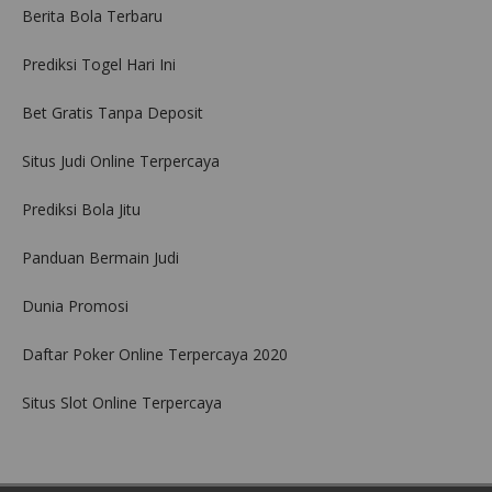
Prediksi Togel Hari Ini
Bet Gratis Tanpa Deposit
Situs Judi Online Terpercaya
Prediksi Bola Jitu
Panduan Bermain Judi
Dunia Promosi
Daftar Poker Online Terpercaya 2020
Situs Slot Online Terpercaya