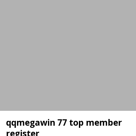
qqmegawin 77 top member
register