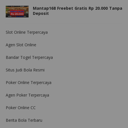
Mantap168 Freebet Gratis Rp 20.000 Tanpa
Deposit
Slot Online Terpercaya
Agen Slot Online
Bandar Togel Terpercaya
Situs Judi Bola Resmi
Poker Online Terpercaya
Agen Poker Terpercaya
Poker Online CC
Berita Bola Terbaru