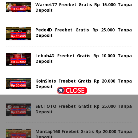
Warnet77 Freebet Gratis Rp 15.000 Tanpa
Deposit
Pede4D Freebet Gratis Rp 25.000 Tanpa
Deposit
Lebah4D Freebet Gratis Rp 10.000 Tanpa
Deposit
KoinSlots Freebet Gratis Rp 20.000 Tanpa
Deposit
SBCTOTO Freebet Gratis Rp 25.000 Tanpa
Deposit
Mantap168 Freebet Gratis Rp 20.000 Tanpa
Deposit