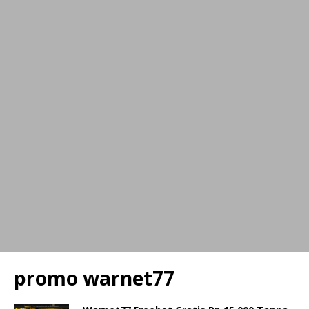
promo warnet77