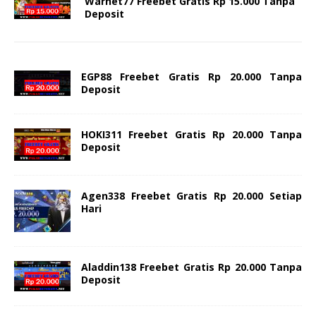
Warnet77 Freebet Gratis Rp 15.000 Tanpa
Deposit
EGP88 Freebet Gratis Rp 20.000 Tanpa
Deposit
HOKI311 Freebet Gratis Rp 20.000 Tanpa
Deposit
Agen338 Freebet Gratis Rp 20.000 Setiap
Hari
Aladdin138 Freebet Gratis Rp 20.000 Tanpa
Deposit