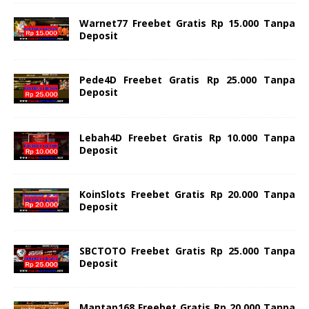
Warnet77 Freebet Gratis Rp 15.000 Tanpa
Deposit
Pede4D Freebet Gratis Rp 25.000 Tanpa
Deposit
Lebah4D Freebet Gratis Rp 10.000 Tanpa
Deposit
KoinSlots Freebet Gratis Rp 20.000 Tanpa
Deposit
SBCTOTO Freebet Gratis Rp 25.000 Tanpa
Deposit