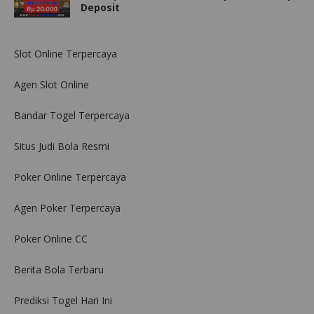
Deposit
Slot Online Terpercaya
Agen Slot Online
Bandar Togel Terpercaya
Situs Judi Bola Resmi
Poker Online Terpercaya
Agen Poker Terpercaya
Poker Online CC
Berita Bola Terbaru
Prediksi Togel Hari Ini