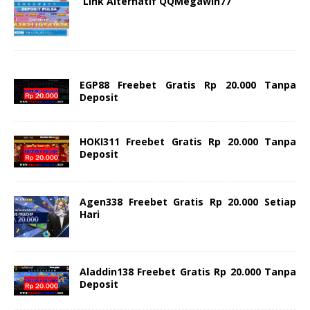
Link Alternatif QQMegawin77
EGP88 Freebet Gratis Rp 20.000 Tanpa
Deposit
HOKI311 Freebet Gratis Rp 20.000 Tanpa
Deposit
Agen338 Freebet Gratis Rp 20.000 Setiap
Hari
Aladdin138 Freebet Gratis Rp 20.000 Tanpa
Deposit