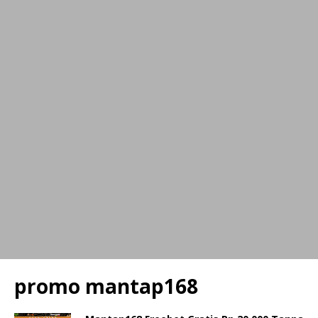
promo mantap168