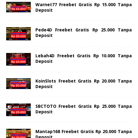
Warnet77 Freebet Gratis Rp 15.000 Tanpa
Deposit
Pede4D Freebet Gratis Rp 25.000 Tanpa
Deposit
Lebah4D Freebet Gratis Rp 10.000 Tanpa
Deposit
KoinSlots Freebet Gratis Rp 20.000 Tanpa
Deposit
SBCTOTO Freebet Gratis Rp 25.000 Tanpa
Deposit
Mantap168 Freebet Gratis Rp 20.000 Tanpa
Deposit