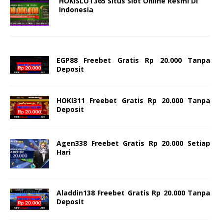
HOKISLOT365 Situs Slot Online Resmi Di
Indonesia
EGP88 Freebet Gratis Rp 20.000 Tanpa
Deposit
HOKI311 Freebet Gratis Rp 20.000 Tanpa
Deposit
Agen338 Freebet Gratis Rp 20.000 Setiap
Hari
Aladdin138 Freebet Gratis Rp 20.000 Tanpa
Deposit