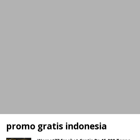
promo gratis indonesia