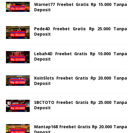
Warnet77 Freebet Gratis Rp 15.000 Tanpa
Deposit
Pede4D Freebet Gratis Rp 25.000 Tanpa
Deposit
Lebah4D Freebet Gratis Rp 10.000 Tanpa
Deposit
KoinSlots Freebet Gratis Rp 20.000 Tanpa
Deposit
SBCTOTO Freebet Gratis Rp 25.000 Tanpa
Deposit
Mantap168 Freebet Gratis Rp 20.000 Tanpa
Deposit