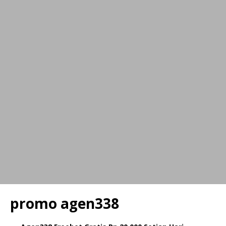
promo agen338