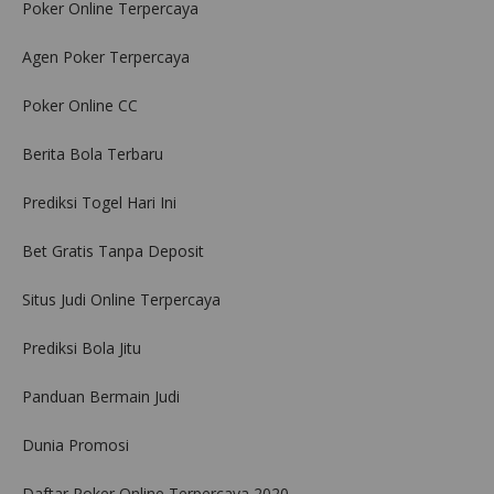
Poker Online Terpercaya
Agen Poker Terpercaya
Poker Online CC
Berita Bola Terbaru
Prediksi Togel Hari Ini
Bet Gratis Tanpa Deposit
Situs Judi Online Terpercaya
Prediksi Bola Jitu
Panduan Bermain Judi
Dunia Promosi
Daftar Poker Online Terpercaya 2020