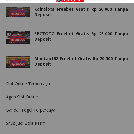
KoinSlots Freebet Gratis Rp 20.000 Tanpa
Deposit
SBCTOTO Freebet Gratis Rp 25.000 Tanpa
Deposit
Mantap168 Freebet Gratis Rp 20.000 Tanpa
Deposit
Slot Online Terpercaya
Agen Slot Online
Bandar Togel Terpercaya
Situs Judi Bola Resmi