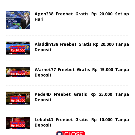
Agen338 Freebet Gratis Rp 20.000 Setiap
Hari
Aladdin138 Freebet Gratis Rp 20.000 Tanpa
Deposit
Warnet77 Freebet Gratis Rp 15.000 Tanpa
Deposit
Pede4D Freebet Gratis Rp 25.000 Tanpa
Deposit
Lebah4D Freebet Gratis Rp 10.000 Tanpa
Deposit