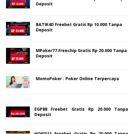
Deposit
BATIK4D Freebet Gratis Rp 10.000 Tanpa
Deposit
MPoker77 Freechip Gratis Rp 20.000 Tanpa
Deposit
MomoPoker : Poker Online Terpercaya
EGP88 Freebet Gratis Rp 20.000 Tanpa
Deposit
HOKI311 Freebet Gratis Rp 20.000 Tanpa