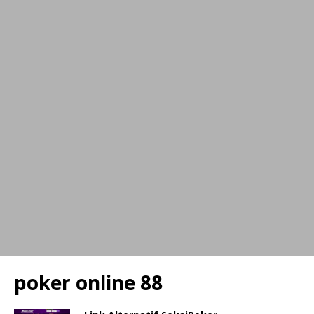
poker online 88