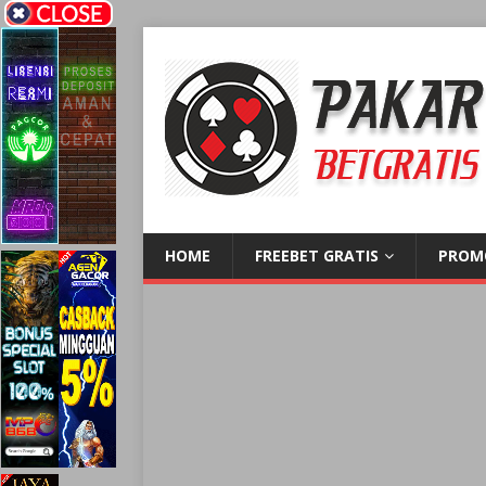
HOME
FREEBET GRATIS
PROM