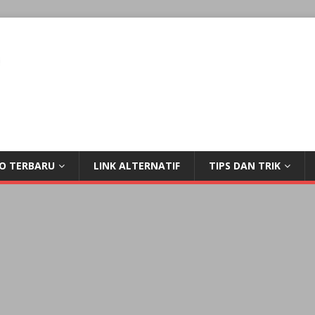
O TERBARU
LINK ALTERNATIF
TIPS DAN TRIK