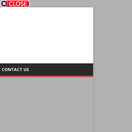
CONTACT US