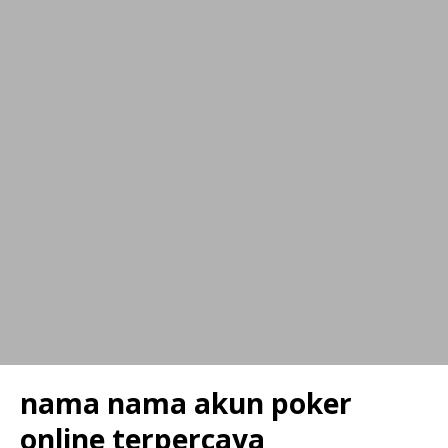
nama nama akun poker
online terpercaya