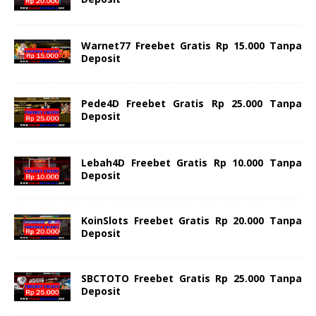
Warnet77 Freebet Gratis Rp 15.000 Tanpa
Deposit
Pede4D Freebet Gratis Rp 25.000 Tanpa
Deposit
Lebah4D Freebet Gratis Rp 10.000 Tanpa
Deposit
KoinSlots Freebet Gratis Rp 20.000 Tanpa
Deposit
SBCTOTO Freebet Gratis Rp 25.000 Tanpa
Deposit