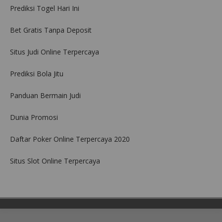
Prediksi Togel Hari Ini
Bet Gratis Tanpa Deposit
Situs Judi Online Terpercaya
Prediksi Bola Jitu
Panduan Bermain Judi
Dunia Promosi
Daftar Poker Online Terpercaya 2020
Situs Slot Online Terpercaya