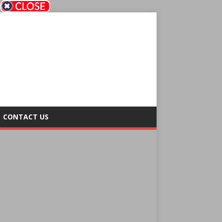
CONTACT US