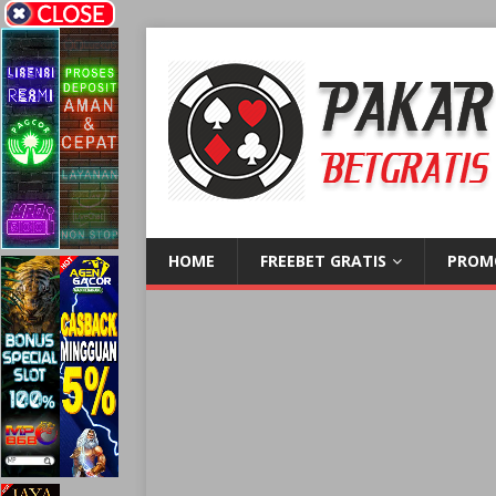
HOME
FREEBET GRATIS
PROM