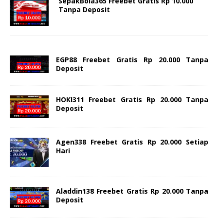
SepakBola365 Freebet Gratis Rp 10.000
Tanpa Deposit
EGP88 Freebet Gratis Rp 20.000 Tanpa
Deposit
HOKI311 Freebet Gratis Rp 20.000 Tanpa
Deposit
Agen338 Freebet Gratis Rp 20.000 Setiap
Hari
Aladdin138 Freebet Gratis Rp 20.000 Tanpa
Deposit