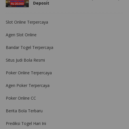
Deposit
Slot Online Terpercaya
Agen Slot Online
Bandar Togel Terpercaya
Situs Judi Bola Resmi
Poker Online Terpercaya
Agen Poker Terpercaya
Poker Online CC
Berita Bola Terbaru
Prediksi Togel Hari Ini