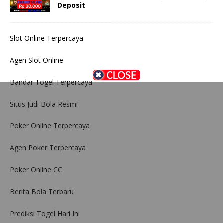
Deposit
Slot Online Terpercaya
Agen Slot Online
Bandar Togel Terpercaya
Situs Judi Bola Resmi
Poker Online Terpercaya
Agen Poker Terpercaya
Poker Online CC
Berita Bola Terbaru
Prediksi Togel Hari Ini