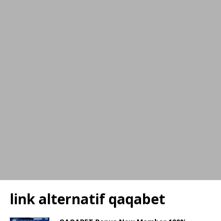
link alternatif qaqabet