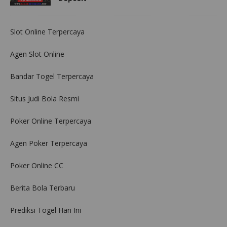
Slot Online Terpercaya
Agen Slot Online
Bandar Togel Terpercaya
Situs Judi Bola Resmi
Poker Online Terpercaya
Agen Poker Terpercaya
Poker Online CC
Berita Bola Terbaru
Prediksi Togel Hari Ini