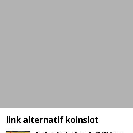
link alternatif koinslot