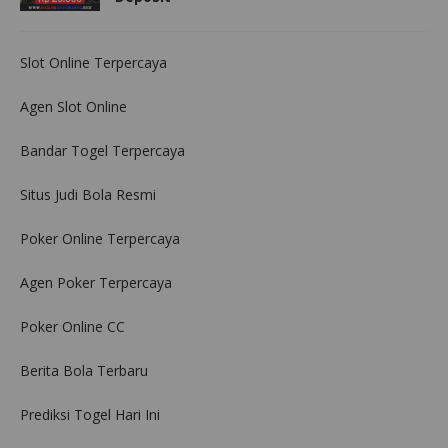
Slot Online Terpercaya
Agen Slot Online
Bandar Togel Terpercaya
Situs Judi Bola Resmi
Poker Online Terpercaya
Agen Poker Terpercaya
Poker Online CC
Berita Bola Terbaru
Prediksi Togel Hari Ini