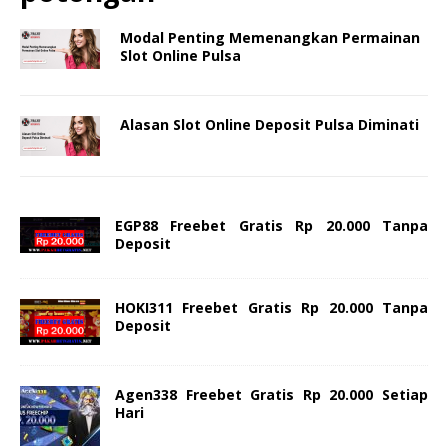
Modal Penting Memenangkan Permainan
Slot Online Pulsa
Alasan Slot Online Deposit Pulsa Diminati
EGP88 Freebet Gratis Rp 20.000 Tanpa
Deposit
HOKI311 Freebet Gratis Rp 20.000 Tanpa
Deposit
Agen338 Freebet Gratis Rp 20.000 Setiap
Hari