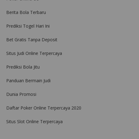
Berita Bola Terbaru
Prediksi Togel Hari Ini
Bet Gratis Tanpa Deposit
Situs Judi Online Terpercaya
Prediksi Bola Jitu
Panduan Bermain Judi
Dunia Promosi
Daftar Poker Online Terpercaya 2020
Situs Slot Online Terpercaya