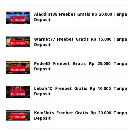
Aladdin138 Freebet Gratis Rp 20.000 Tanpa
Deposit
Warnet77 Freebet Gratis Rp 15.000 Tanpa
Deposit
Pede4D Freebet Gratis Rp 25.000 Tanpa
Deposit
Lebah4D Freebet Gratis Rp 10.000 Tanpa
Deposit
KoinSlots Freebet Gratis Rp 20.000 Tanpa
Deposit