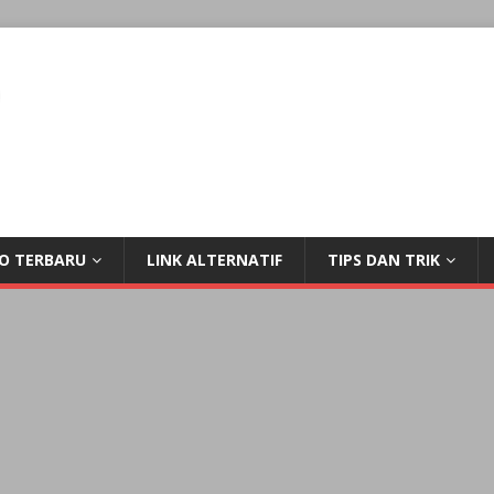
O TERBARU
LINK ALTERNATIF
TIPS DAN TRIK