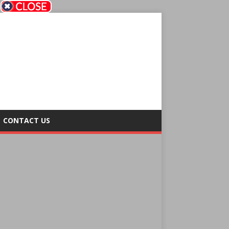
CONTACT US